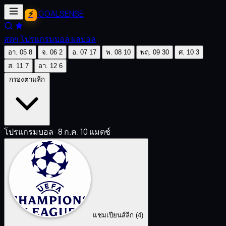
GOALSENSE
สดๆ
โปรแกรมบอล
ผลบอล
อา.
05
8
จ.
06
2
อ.
07
17
พ.
08
10
พฤ.
09
30
ศ.
10
3
ส.
11
7
อา.
12
6
กรองตามลีก
โปรแกรมบอล · 8 ก.ค.
10 แมตช์
แชมเปียนส์ลีก
(4)