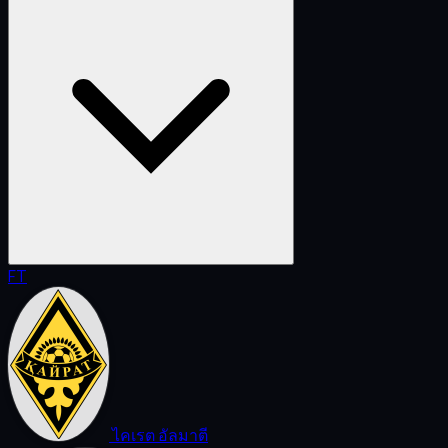
FT
ไคเรต อัลมาตี