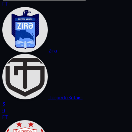
FT
Zira
Torpedo Kutaisi
3
0
FT