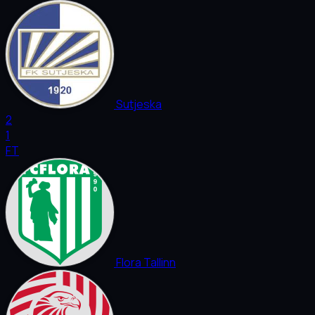
Sutjeska
2
1
FT
Flora Tallinn