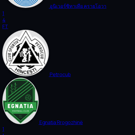
อูนิเวอร์ซิทาเทีย ครายโอวา
1
4
FT
Petrocub
Egnatia Rrogozhinë
1