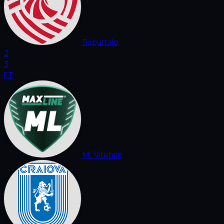
Saburtalo
2
3
FT
ML Vitebsk