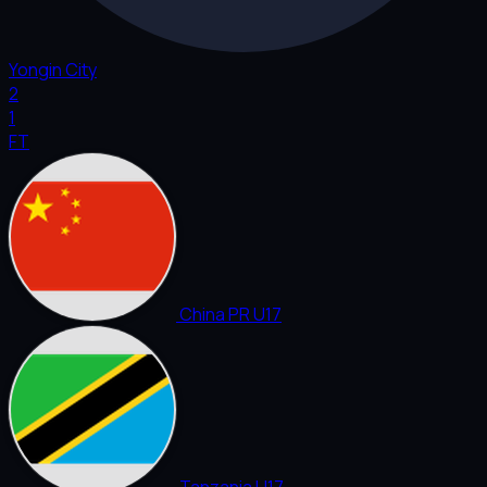
Yongin City
2
1
FT
China PR U17
Tanzania U17