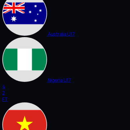
Australia U17
Nigeria U17
4
2
FT