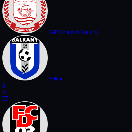
GAP Connah S Quay FC
Ballkani
0
0
FT