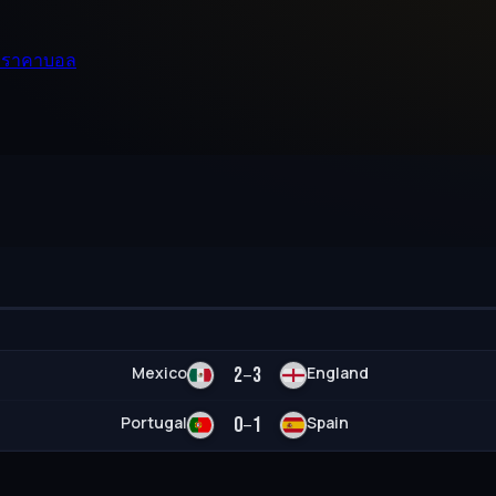
ล
ราคาบอล
Mexico
2
3
England
–
Portugal
0
1
Spain
–