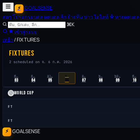
GOALSENSE
สดๆ
โปรแกรมบอล
ผลบอล
ลีก
ย้ายทีม
ข่าว
ไฮไลท์
ทายผลบอ
⌘K
เข้าสู่ระบบ
เหย้า
/
FIXTURES
FIXTURES
2 scheduled on จ. 6 ก.ค. 2026
ศ.
ส.
อา.
จ.
อ.
พ.
พฤ.
ศ.
03
04
05
06
07
08
09
10
World Cup
FT
FT
GOALSENSE