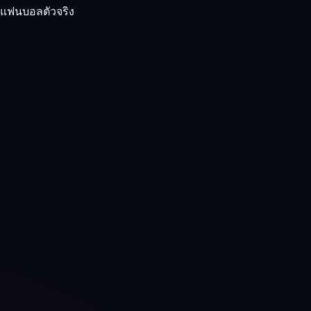
บแฟนบอลตัวจริง