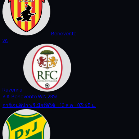
Benevento
vs
Ravenna
⚡ AI
Benevento WIN
28%
อาร์เจนติน่า พรีเมียร์ดิวิชั...
10 ส.ค. · 03:45 น.