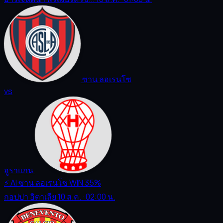
ซาน ลอเรนโซ
vs
อูราแกน
⚡ AI
ซาน ลอเรนโซ WIN
35%
กอปปา อิตาเลีย
10 ส.ค. · 02:00 น.