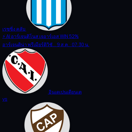
เรซซิ่ง คลับ
⚡ AI
อาร์เจนติโนส เจอาร์เอส WIN
52%
อาร์เจนติน่า พรีเมียร์ดิวิชั...
9 ส.ค. · 07:30 น.
อินเดเปนเดียนเต
vs