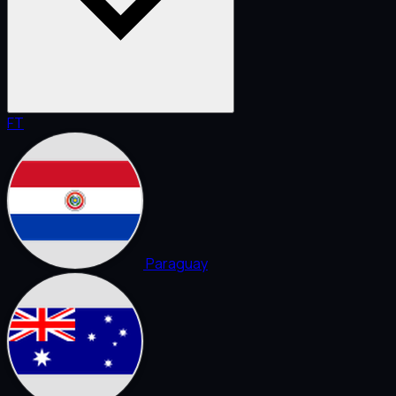
FT
Paraguay