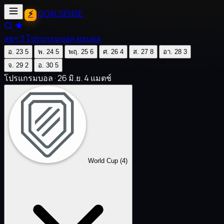
GOALSENSE
สดๆ
3
โปรแกรมบอล
ผลบอล
อ.
23
5
พ.
24
5
พฤ.
25
6
ศ.
26
4
ส.
27
8
อา.
28
3
จ.
29
2
อ.
30
5
โปรแกรมบอล · 26 มิ.ย.
4 แมตช์
World Cup
(4)