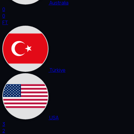
Australia
0
0
FT
Türkiye
USA
3
2