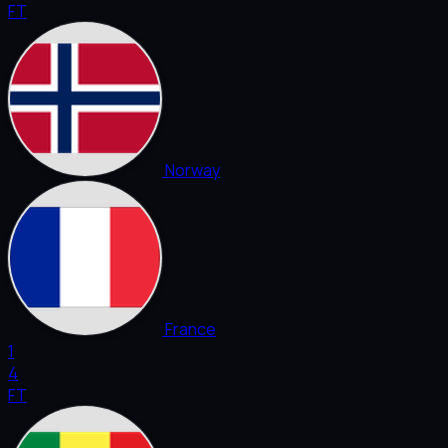
FT
Norway
France
1
4
FT