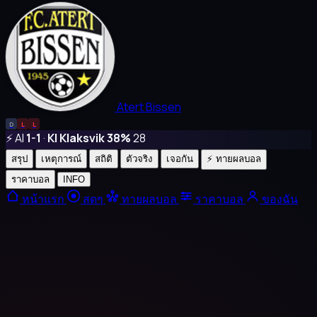
Atert Bissen
D
L
L
⚡ AI
1-1
·
KI Klaksvik 38%
28
สรุป
เหตุการณ์
สถิติ
ตัวจริง
เจอกัน
⚡ ทายผลบอล
ราคาบอล
INFO
หน้าแรก
สดๆ
ทายผลบอล
ราคาบอล
ของฉัน