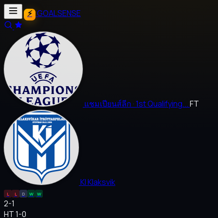
GOALSENSE
แชมเปียนส์ลีก
· 1st Qualifying...
FT
KI Klaksvik
L
L
D
W
W
2
-
1
HT 1-0