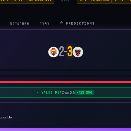
ประตู
บรรยายสด
ราคา
PREDICTIONS
2
3
–
Over 2.5
⚡ VALUE BET
+42% EDGE
possible.