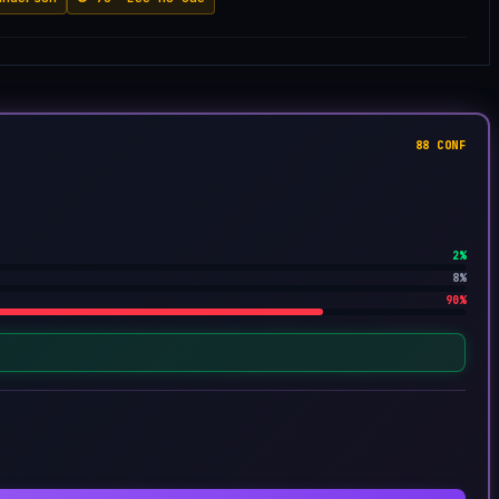
88 CONF
2%
8%
90%