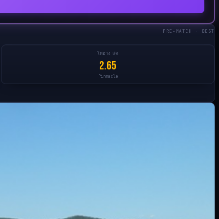
PRE-MATCH · BEST
โพฮาง สต
2.65
Pinnacle