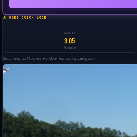
💰 ODDS QUICK LOOK
เอฟซี อา
3.05
Pinnacle
Best price across 13 bookmakers · Movement tracking coming soon.