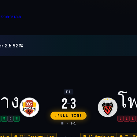
ล
ราคาบอล
r 2.5 92%
FT
ยาง
โพ
2
3
–
FULL TIME
W
D
W
L
L
L
HT ·
1-1
veira
⚽ 75' Tae-heui Lee
⚽ 2' Wanderson
⚽ 71' W