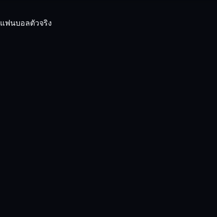
บแฟนบอลตัวจริง