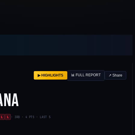
📊 FULL REPORT
▶ HIGHLIGHTS
↗ Share
ANA
L
L
· 3RD · 4 PTS · LAST 5