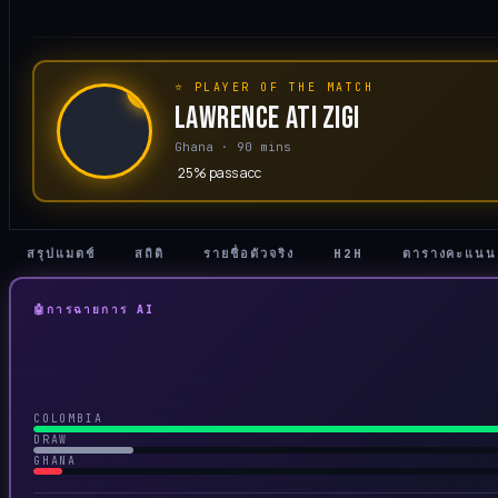
👑
⭐ PLAYER OF THE MATCH
Lawrence Ati Zigi
Ghana
· 90 mins
·
25% pass acc
สรุปแมตช์
สถิติ
รายชื่อตัวจริง
H2H
ตารางคะแนน
🤖
การฉายการ AI
COLOMBIA
DRAW
GHANA