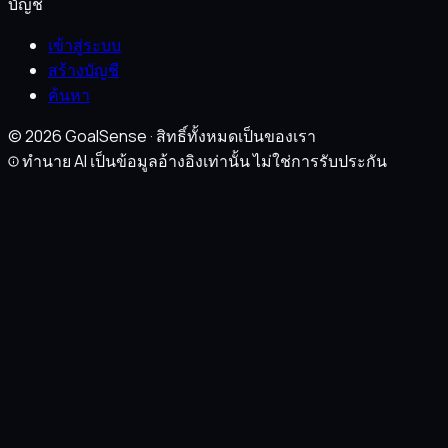
บัญชี
เข้าสู่ระบบ
สร้างบัญชี
ค้นหา
© 2026 GoalSense · สิทธิ์ทั้งหมดเป็นของเรา
ทำนาย AI เป็นข้อมูลอ้างอิงเท่านั้น ไม่ใช่การรับประกัน