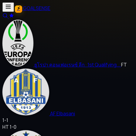
GOALSENSE
ยูโรปา คอนเฟอเรนซ์ ลีก
· 1st Qualifying...
FT
AF Elbasani
1
-
1
HT 1-0