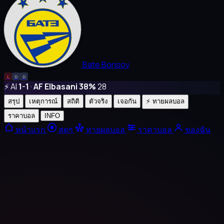
Bate Borisov
L
D
D
⚡ AI
1-1
·
AF Elbasani 38%
28
สรุป
เหตุการณ์
สถิติ
ตัวจริง
เจอกัน
⚡ ทายผลบอล
ราคาบอล
INFO
หน้าแรก
สดๆ
ทายผลบอล
ราคาบอล
ของฉัน